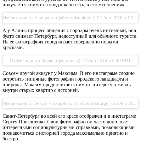
получается снимать город как он есть, в его мгновениях.
Публикация от Алинушка (@therealsoulmate) 22 Апр 2018 в 1:28 PDT
А у Алины процесс общения с городом очень интимный, она
будто снимает Петербург, недоступный для обычного туриста.
На ее фотографиях город играет совершенно новыми
красками.
Публикация от Maxim (@maax_sf) 18 Апр 2018 в 2:40 PDT
Совсем другой аккаунт у Максима. В его инстаграме сложно
встретить типичные фотографии городского ландшафта и
природы. Максим предпочитает снимать питерскую жизнь
внутри старых квартир с историей.
Публикация от Sergei Prokopenko (@st.petersburger) 25 Апр 2018 в 5:40 PDT
Санкт-Петербург во всей его красе отображен и в инстаграме
Сергея Прокопенко. Свои фотографии он часто дополняет
интересными социокультурными справками, позволяющими
познакомиться с историей города максимально приятно и
быстро.