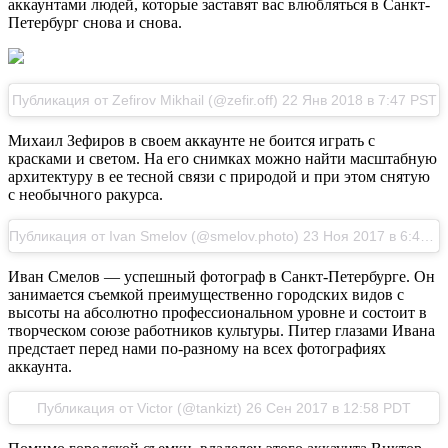
аккаунтами людей, которые заставят вас влюбляться в Санкт-
Петербург снова и снова.
Публикация от Zefirov Mikhail (@zefir.off) 22 Янв 2018 в 7:47 PST
Михаил Зефиров в своем аккаунте не боится играть с
красками и светом. На его снимках можно найти масштабную
архитектуру в ее тесной связи с природой и при этом снятую
с необычного ракурса.
Публикация от Ivan Smelov (@smelov.photo) 23 Ноя 2017 в 6:48 PST
Иван Смелов — успешный фотограф в Санкт-Петербурге. Он
занимается съемкой преимущественно городских видов с
высоты на абсолютно профессиональном уровне и состоит в
творческом союзе работников культуры. Питер глазами Ивана
предстает перед нами по-разному на всех фотографиях
аккаунта.
Публикация от Victor (@tankizt) 26 Сен 2017 в 12:58 PDT