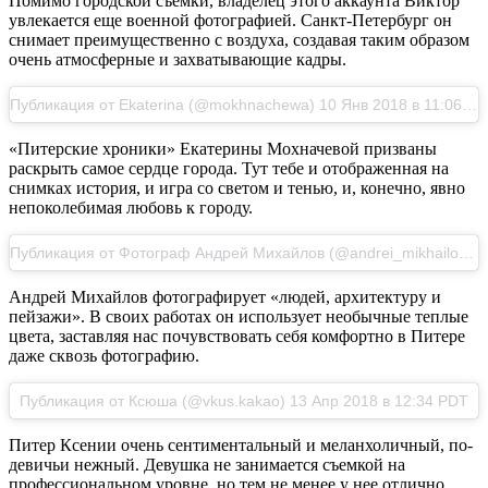
Помимо городской съемки, владелец этого аккаунта Виктор
увлекается еще военной фотографией. Санкт-Петербург он
снимает преимущественно с воздуха, создавая таким образом
очень атмосферные и захватывающие кадры.
Публикация от Ekaterina (@mokhnachewa) 10 Янв 2018 в 11:06 PST
«Питерские хроники» Екатерины Мохначевой призваны
раскрыть самое сердце города. Тут тебе и отображенная на
снимках история, и игра со светом и тенью, и, конечно, явно
непоколебимая любовь к городу.
Публикация от Фотограф Андрей Михайлов (@andrei_mikhailov) 18 Апр 2018 в 6:57 PDT
Андрей Михайлов фотографирует «людей, архитектуру и
пейзажи». В своих работах он использует необычные теплые
цвета, заставляя нас почувствовать себя комфортно в Питере
даже сквозь фотографию.
Публикация от Ксюша (@vkus.kakao) 13 Апр 2018 в 12:34 PDT
Питер Ксении очень сентиментальный и меланхоличный, по-
девичьи нежный. Девушка не занимается съемкой на
профессиональном уровне, но тем не менее у нее отлично