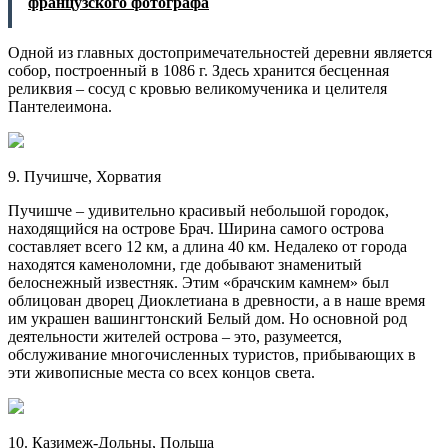
французского фотографа
Одной из главных достопримечательностей деревни является
собор, построенный в 1086 г. Здесь хранится бесценная
реликвия – сосуд с кровью великомученика и целителя
Пантелеимона.
9. Пучишче, Хорватия
Пучишче – удивительно красивый небольшой городок,
находящийся на острове Брач. Ширина самого острова
составляет всего 12 км, а длина 40 км. Недалеко от города
находятся каменоломни, где добывают знаменитый
белоснежный известняк. Этим «брачским камнем» был
облицован дворец Диоклетиана в древности, а в наше время
им украшен вашингтонский Белый дом. Но основной род
деятельности жителей острова – это, разумеется,
обслуживание многочисленных туристов, прибывающих в
эти живописные места со всех концов света.
10. Казимеж-Дольны, Польша