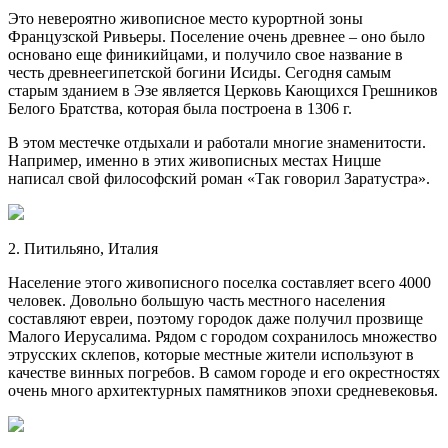
Это невероятно живописное место курортной зоны
Французской Ривьеры. Поселение очень древнее – оно было
основано еще финикийцами, и получило свое название в
честь древнеегипетской богини Исиды. Сегодня самым
старым зданием в Эзе является Церковь Кающихся Грешников
Белого Братства, которая была построена в 1306 г.
В этом местечке отдыхали и работали многие знаменитости.
Например, именно в этих живописных местах Ницше
написал свой философский роман «Так говорил Заратустра».
2. Питильяно, Италия
Население этого живописного поселка составляет всего 4000
человек. Довольно большую часть местного населения
составляют евреи, поэтому городок даже получил прозвище
Малого Иерусалима. Рядом с городом сохранилось множество
этрусских склепов, которые местные жители используют в
качестве винных погребов. В самом городе и его окрестностях
очень много архитектурных памятников эпохи средневековья.