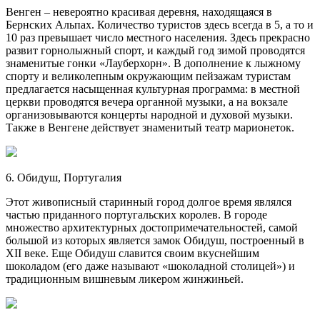
Венген – невероятно красивая деревня, находящаяся в
Бернских Альпах. Количество туристов здесь всегда в 5, а то и
10 раз превышает число местного населения. Здесь прекрасно
развит горнолыжный спорт, и каждый год зимой проводятся
знаменитые гонки «Лауберхорн». В дополнение к лыжному
спорту и великолепным окружающим пейзажам туристам
предлагается насыщенная культурная программа: в местной
церкви проводятся вечера органной музыки, а на вокзале
организовываются концерты народной и духовой музыки.
Также в Венгене действует знаменитый театр марионеток.
6. Обидуш, Португалия
Этот живописный старинный город долгое время являлся
частью приданного португальских королев. В городе
множество архитектурных достопримечательностей, самой
большой из которых является замок Обидуш, построенный в
XII веке. Еще Обидуш славится своим вкуснейшим
шоколадом (его даже называют «шоколадной столицей») и
традиционным вишневым ликером жинжиньей.