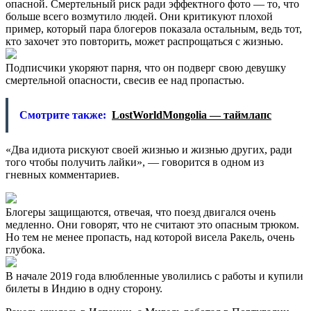
опасной. Смертельный риск ради эффектного фото — то, что
больше всего возмутило людей. Они критикуют плохой
пример, который пара блогеров показала остальным, ведь тот,
кто захочет это повторить, может распрощаться с жизнью.
Подписчики укоряют парня, что он подверг свою девушку
смертельной опасности, свесив ее над пропастью.
Смотрите также:
LostWorldMongolia — таймлапс
«Два идиота рискуют своей жизнью и жизнью других, ради
того чтобы получить лайки», — говорится в одном из
гневных комментариев.
Блогеры защищаются, отвечая, что поезд двигался очень
медленно. Они говорят, что не считают это опасным трюком.
Но тем не менее пропасть, над которой висела Ракель, очень
глубока.
В начале 2019 года влюбленные уволились с работы и купили
билеты в Индию в одну сторону.