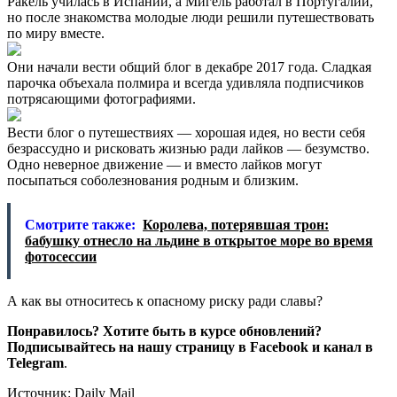
Ракель училась в Испании, а Мигель работал в Португалии,
но после знакомства молодые люди решили путешествовать
по миру вместе.
Они начали вести общий блог в декабре 2017 года. Сладкая
парочка объехала полмира и всегда удивляла подписчиков
потрясающими фотографиями.
Вести блог о путешествиях — хорошая идея, но вести себя
безрассудно и рисковать жизнью ради лайков — безумство.
Одно неверное движение — и вместо лайков могут
посыпаться соболезнования родным и близким.
Смотрите также:
Королева, потерявшая трон:
бабушку отнесло на льдине в открытое море во время
фотосессии
А как вы относитесь к опасному риску ради славы?
Понравилось? Хотите быть в курсе обновлений?
Подписывайтесь на нашу страницу в Facebook и канал в
Telegram
.
Источник: Daily Mail