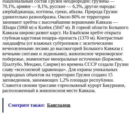
Национальный состав Грузии неоднороден: грузины —
70,1%, армяне — 8,1%, русские — 6,3%, другие народы:
азербайджанцы, осетины, греки, абхазы. Природа Грузии
удивительно разнообразна. Около 80% ее территории
занимают хребты с высочайшими вершинами Кавказа —
Шхара (5068 м) и Казбек (5047 м). В горной области Большого
Кавказа широко развит карст. На Бзыбском хребте открыта
глубокая карстовая пещера–пропасть (1370 м). Контрастные
ландшафты (от влажных субтропиков с экзотическими
вечнозелеными лесами до высокогорий Большого Кавказа с
вечными снегами и ледниками), живописное черноморское
побережье, знаменитые минеральные источники (Боржоми,
Цхалтубо, Менджи, Саирме) во времена СССР создали Грузии
славу «всесоюзной здравницы». Для охраны уникальных
природных объектов на территории Грузии создано 15
заповедников, занимающих 1,2% площади республики.
Славится своими трассами горнолыжный курорт Бакуриани,
расположенный в живописном месте Кавказа.
Смотрите также:
Бангладеш