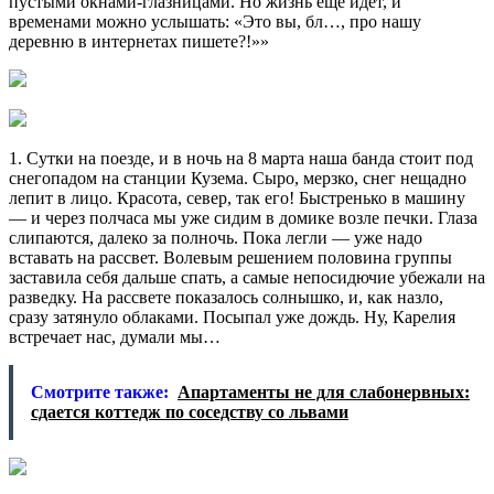
пустыми окнами-глазницами. Но жизнь еще идет, и
временами можно услышать: «Это вы, бл…, про нашу
деревню в интернетах пишете?!»»
1. Сутки на поезде, и в ночь на 8 марта наша банда стоит под
снегопадом на станции Кузема. Сыро, мерзко, снег нещадно
лепит в лицо. Красота, север, так его! Быстренько в машину
— и через полчаса мы уже сидим в домике возле печки. Глаза
слипаются, далеко за полночь. Пока легли — уже надо
вставать на рассвет. Волевым решением половина группы
заставила себя дальше спать, а самые непосидючие убежали на
разведку. На рассвете показалось солнышко, и, как назло,
сразу затянуло облаками. Посыпал уже дождь. Ну, Карелия
встречает нас, думали мы…
Смотрите также:
Апартаменты не для слабонервных:
сдается коттедж по соседству со львами