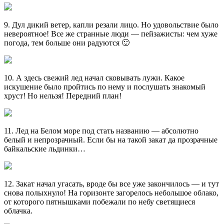
9. Дул дикий ветер, капли резали лицо. Но удовольствие было
невероятное! Все же странные люди — пейзажисты: чем хуже
погода, тем больше они радуются 🙂
10. А здесь свежий лед начал сковывать лужи. Какое
искушение было пройтись по нему и послушать знакомый
хруст! Но нельзя! Передний план!
11. Лед на Белом море под стать названию — абсолютно
белый и непрозрачный. Если бы на такой закат да прозрачные
байкальские льдинки…
12. Закат начал угасать, вроде бы все уже закончилось — и тут
снова полыхнуло! На горизонте загорелось небольшое облако,
от которого пятнышками побежали по небу светящиеся
облачка.